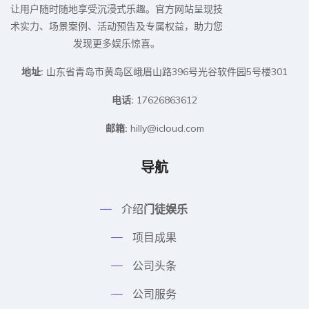
让用户随时随地享受沉浸式乐趣。官方网站呈现技
术实力、场景案例、活动预告及专属权益，助力您
发现更多娱乐惊喜。
地址:
山东省青岛市黄岛区峨眉山路396号光谷软件园5号楼301
电话:
17626863612
邮箱:
hilly@icloud.com
导航
介绍
门徒娱乐
项目成果
公司头条
公司服务