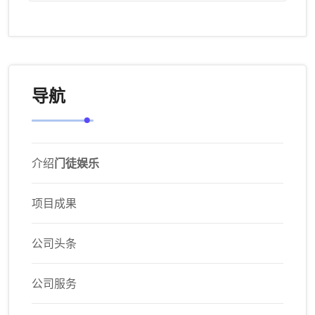
导航
介绍
门徒娱乐
项目成果
公司头条
公司服务