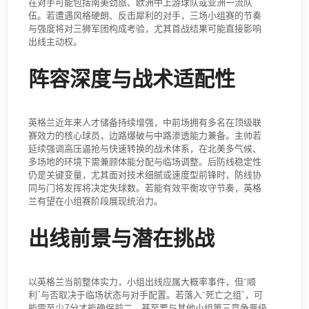
在对手可能包括南美劲旅、欧洲中上游球队或亚洲一流队
伍。若遭遇风格硬朗、反击犀利的对手，三场小组赛的节奏
与强度将对三狮军团构成考验，尤其首战结果可能直接影响
出线主动权。
阵容深度与战术适配性
英格兰近年来人才储备持续增强，中前场拥有多名在顶级联
赛效力的核心球员，边路爆破与中路渗透能力兼备。主帅若
延续强调高压逼抢与快速转换的战术体系，在北美多气候、
多场地的环境下需兼顾体能分配与临场调整。后防线稳定性
仍是关键变量，尤其面对技术细腻或速度型前锋时，防线协
同与门将发挥将决定失球数。若能有效平衡攻守节奏，英格
兰有望在小组赛阶段展现统治力。
出线前景与潜在挑战
以英格兰当前整体实力，小组出线应属大概率事件，但“顺
利”与否取决于临场状态与对手配置。若落入“死亡之组”，可
能需至少7分才能确保前二，甚至要与其他小组第三竞争晋级