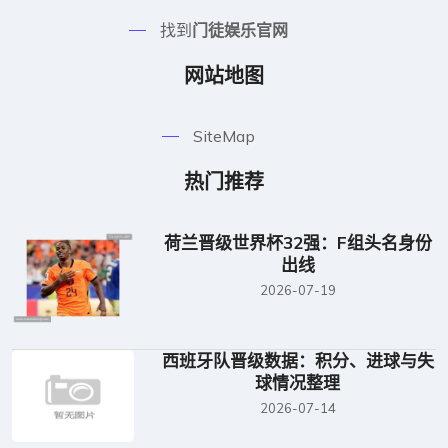
找到
门徒娱乐官网
网站地图
SiteMap
热门推荐
荷兰晋级世界杯32强：F组头名身份
出线
2026-07-19
西班牙队晋级数据：积分、进球与失
球情况整理
2026-07-14