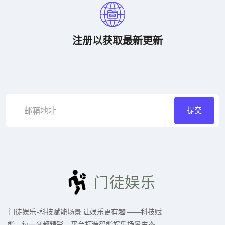
注册以获取最新更新
提交
门徒娱乐-科技赋能场景,让娱乐更有趣!——科技赋
能，每一刻都精彩。平台打造智能娱乐场景生态，