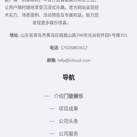
让用户随时随地享受沉浸式乐趣。官方网站呈现技
术实力、场景案例、活动预告及专属权益，助力您
发现更多娱乐惊喜。
地址:
山东省青岛市黄岛区峨眉山路396号光谷软件园5号楼301
电话:
17626863612
邮箱:
hilly@icloud.com
导航
介绍
门徒娱乐
项目成果
公司头条
公司服务