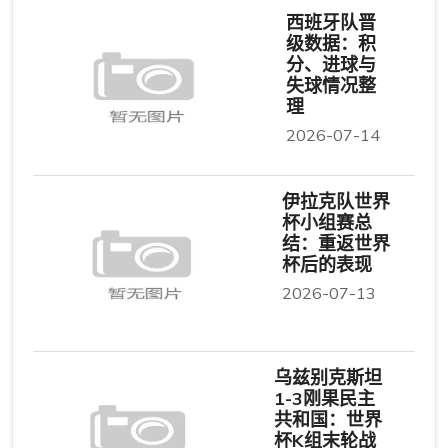
西班牙队晋
级数据：积
分、进球与
失球情况整
理
2026-07-14
伊拉克队世界
杯小组赛总
结：重返世界
杯后的表现
2026-07-13
乌兹别克斯坦
1-3刚果民主
共和国：世界
杯K组末轮战