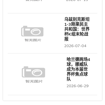
乌兹别克斯坦
1-3刚果民主
共和国：世界
杯K组末轮战
报
2026-07-04
哈兰德两场4
球，挪威队
成为本届世
界杯焦点球
队
2026-06-29