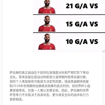
萨拉赫的真正挑战在于如何在高强度对抗和严密盯防下带动
全队。若埃及能在首战对阵新西兰或伊朗时抢得关键分数，
他的个人表现极有可能成为决定性因素。球迷普遍期待他复
制2018年世预赛附加赛绝杀刚果的高光时刻，但世界杯小组
赛容错率低，仅靠一人难以支撑全局。因此，萨拉赫的世界
杯竞争力不仅取决于自身状态，更与埃及全队的战术执行力
紧密相连。