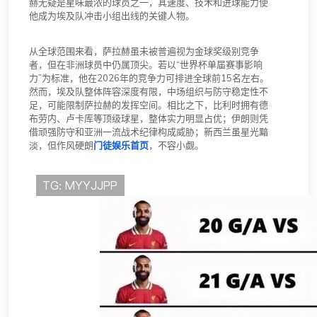
赫无疑是星味最浓的球员之一，其速度、技术和进球能力使
他成为埃及队冲击小组出线的关键人物。
从全球范围来看，萨拉赫虽未被普遍视为金球奖级别竞争
者，但在非洲球员中仍属顶尖。若以“世界杯单届赛事影响
力”为标准，他在2026年的竞争力可排进全球前15名左右。
然而，埃及队整体阵容深度有限，中场组织与防守稳定性不
足，可能限制萨拉赫的发挥空间。相比之下，比利时拥有德
布劳内、卢卡库等顶级球星，整体实力明显占优；伊朗则凭
借顽强防守和亚洲一流战术纪律构成威胁；新西兰虽星光黯
淡，但作风硬朗
门徒娱乐首页
，不容小觑。