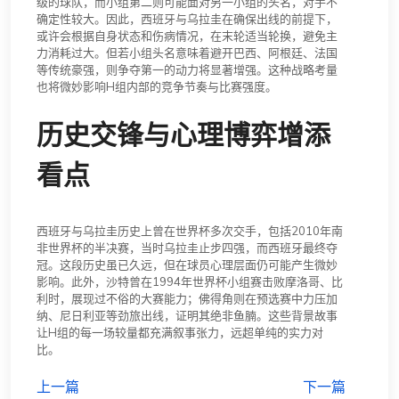
级的球队，而小组第二则可能面对另一小组的头名，对手不
确定性较大。因此，西班牙与乌拉圭在确保出线的前提下，
或许会根据自身状态和伤病情况，在末轮适当轮换，避免主
力消耗过大。但若小组头名意味着避开巴西、阿根廷、法国
等传统豪强，则争夺第一的动力将显著增强。这种战略考量
也将微妙影响H组内部的竞争节奏与比赛强度。
历史交锋与心理博弈增添
看点
西班牙与乌拉圭历史上曾在世界杯多次交手，包括2010年南
非世界杯的半决赛，当时乌拉圭止步四强，而西班牙最终夺
冠。这段历史虽已久远，但在球员心理层面仍可能产生微妙
影响。此外，沙特曾在1994年世界杯小组赛击败摩洛哥、比
利时，展现过不俗的大赛能力；佛得角则在预选赛中力压加
纳、尼日利亚等劲旅出线，证明其绝非鱼腩。这些背景故事
让H组的每一场较量都充满叙事张力，远超单纯的实力对
比。
上一篇
下一篇