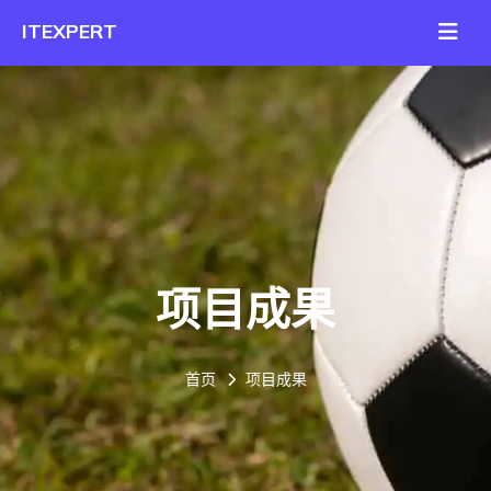
项目成果
首页
项目成果