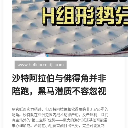
沙特阿拉伯与佛得角并非
陪跑，黑马潜质不容忽视
尽管纸面实力稍逊，但沙特阿拉伯和佛得角绝非无足轻重的
配角。沙特队在亚洲范围内战术纪律严明，反击犀利，且拥
有主场外的“第二主场”优势——庞大的海外球迷基础可能带
来心理加成。若能在小组赛首战打出气势，完全可能复制