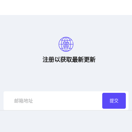
注册以获取最新更新
提交