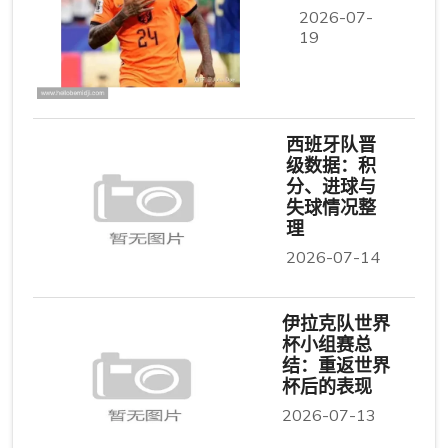
2026-07-
19
西班牙队晋
级数据：积
分、进球与
失球情况整
理
2026-07-14
伊拉克队世界
杯小组赛总
结：重返世界
杯后的表现
2026-07-13