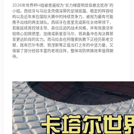
2026年世界杯H组被普遍视为“实力梯度明显但悬念犹存”的
小组。西班牙与乌拉圭凭借深厚的足球底蕴、稳定的阵容结
构以及近年来在国际大赛中的持续竞争力，被视为最有可能
携手出线的两支球队。西班牙在恩里克或新任主帅带领下，
若能延续其控球主导、高位压迫的战术风格，并有效激活年
轻核心如佩德里、加维或新星亚马尔，将具备冲击淘汰赛甚
至更远阶段的实力。而乌拉圭在阿隆索执教下正经历新老交
替，既有巴尔韦德、努涅斯等正值当打之年的中坚力量，又
保留了部分经验丰富的老将压阵，整体攻防转换效率值得期
待。