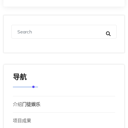
导航
介绍
门徒娱乐
项目成果