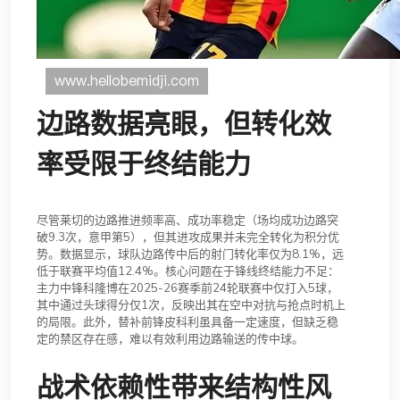
边路数据亮眼，但转化效
率受限于终结能力
尽管莱切的边路推进频率高、成功率稳定（场均成功边路突
破9.3次，意甲第5），但其进攻成果并未完全转化为积分优
势。数据显示，球队边路传中后的射门转化率仅为8.1%，远
低于联赛平均值12.4%。核心问题在于锋线终结能力不足：
主力中锋科隆博在2025-26赛季前24轮联赛中仅打入5球，
其中通过头球得分仅1次，反映出其在空中对抗与抢点时机上
的局限。此外，替补前锋皮科利虽具备一定速度，但缺乏稳
定的禁区存在感，难以有效利用边路输送的传中球。
战术依赖性带来结构性风