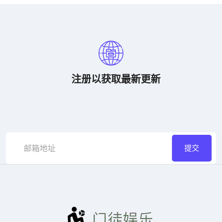
注册以获取最新更新
提交