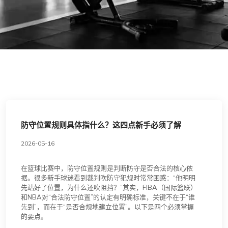
防守位置规则具体指什么？这四点新手必须了解
2026-05-16
在篮球比赛中，防守位置规则是判断防守是否合法的核心依
据。很多新手球迷看到裁判吹防守犯规时常常困惑：“他明明
先站好了位置，为什么还吹阻挡？”其实，FIBA（国际篮联）
和NBA对“合法防守位置”的认定有明确标准，关键不在于“谁
先到”，而在于“是否合规地建立位置”。以下是四个必须掌握
的要点。