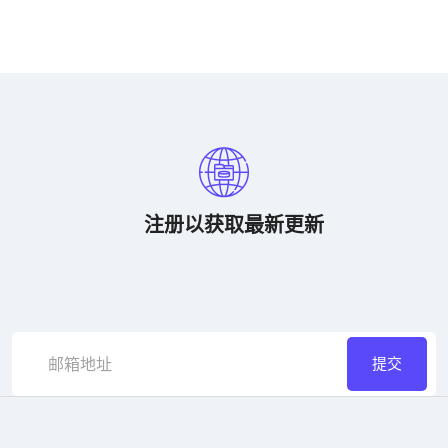
注册以获取最新更新
提交