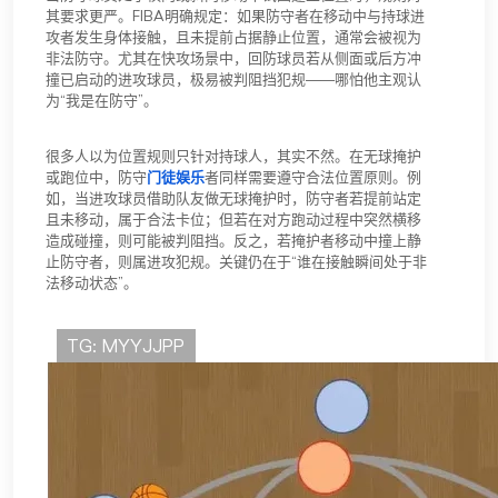
其要求更严。FIBA明确规定：如果防守者在移动中与持球进
攻者发生身体接触，且未提前占据静止位置，通常会被视为
非法防守。尤其在快攻场景中，回防球员若从侧面或后方冲
撞已启动的进攻球员，极易被判阻挡犯规——哪怕他主观认
为“我是在防守”。
很多人以为位置规则只针对持球人，其实不然。在无球掩护
或跑位中，防守
门徒娱乐
者同样需要遵守合法位置原则。例
如，当进攻球员借助队友做无球掩护时，防守者若提前站定
且未移动，属于合法卡位；但若在对方跑动过程中突然横移
造成碰撞，则可能被判阻挡。反之，若掩护者移动中撞上静
止防守者，则属进攻犯规。关键仍在于“谁在接触瞬间处于非
法移动状态”。