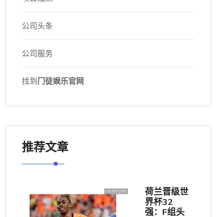
公司头条
公司服务
找到
门徒娱乐官网
推荐文章
荷兰晋级世
界杯32
强：F组头