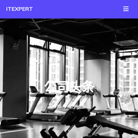
公司头条
首页
公司头条