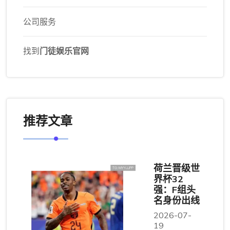
公司服务
找到
门徒娱乐官网
推荐文章
荷兰晋级世
界杯32
强：F组头
名身份出线
2026-07-
19