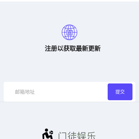
注册以获取最新更新
提交