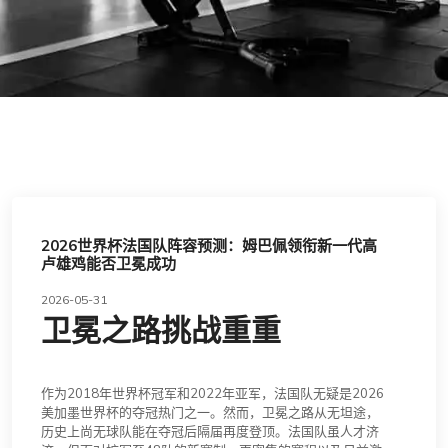
2026世界杯法国队阵容预测：姆巴佩领衔新一代高
卢雄鸡能否卫冕成功
2026-05-31
卫冕之路挑战重重
作为2018年世界杯冠军和2022年亚军，法国队无疑是2026
美加墨世界杯的夺冠热门之一。然而，卫冕之路从无坦途，
历史上尚无球队能在夺冠后隔届再度登顶。法国队虽人才济