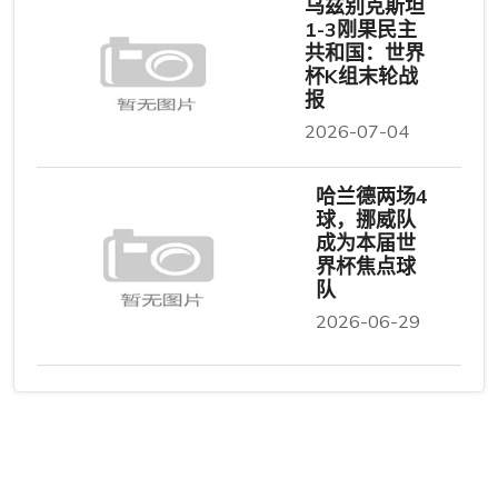
乌兹别克斯坦
1-3刚果民主
共和国：世界
杯K组末轮战
报
2026-07-04
哈兰德两场4
球，挪威队
成为本届世
界杯焦点球
队
2026-06-29