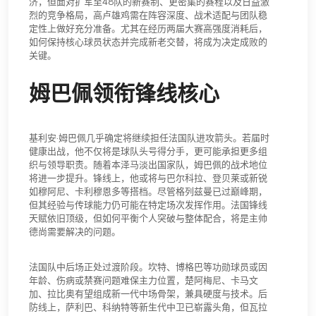
济，但面对扩军至48队的新赛制、更密集的赛程以及日益激
烈的竞争格局，高卢雄鸡需在阵容深度、战术适配与团队稳
定性上做好充分准备。尤其在经历两届大赛高强度消耗后，
如何保持核心球员状态并完成新老交替，将成为决定成败的
关键。
姆巴佩领衔锋线核心
基利安·姆巴佩几乎确定将继续担任法国队进攻箭头。若届时
健康出战，他不仅将是球队头号得分手，更可能承担更多组
织与领导职责。随着本泽马淡出国家队，姆巴佩的战术地位
将进一步提升。锋线上，他或将与巴尔科拉、登贝莱或新锐
如穆阿尼、卡利穆恩多等搭档。尽管格列兹曼已过巅峰期，
但其经验与传球能力仍可能在特定场次发挥作用。法国锋线
天赋依旧顶级，但如何平衡个人突破与整体配合，将是主帅
德尚需要解决的问题。
法国队中后场正处过渡阶段。坎特、博格巴等功勋球员或因
年龄、伤病或禁赛问题难保主力位置，楚阿梅尼、卡马文
加、拉比奥有望组成新一代中场骨架，兼具硬度与技术。后
防线上，萨利巴、科纳特等新生代中卫已崭露头角，但瓦拉