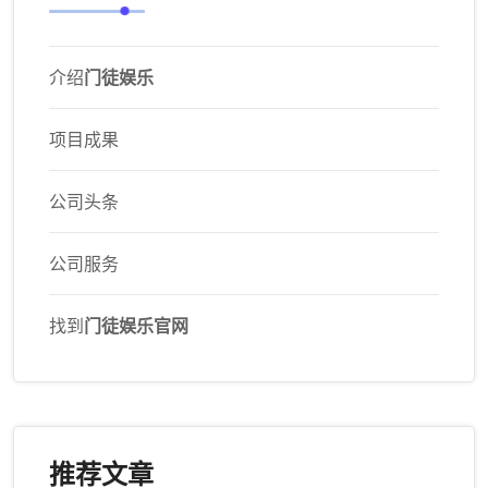
介绍
门徒娱乐
项目成果
公司头条
公司服务
找到
门徒娱乐官网
推荐文章