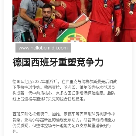
德国西班牙重塑竞争力
德国队经历2022年低谷后，在弗里克与纳格尔斯曼先后调教
下重拾控球传统。穆西亚拉、哈弗茨、维尔茨等技术型球员
构成新一代中前场核心，京多安回归则增添经验维度。后防
线上吕迪格与施洛特贝克的组合日趋稳定。
西班牙则依托佩德里、加维、罗德里等巴萨系球员构建传控
骨架，亚马尔等超新星的涌现更添活力。尽管锋线终结能力
仍受质疑，但整体控场与压迫能力足以支撑其重返争冠行
列。