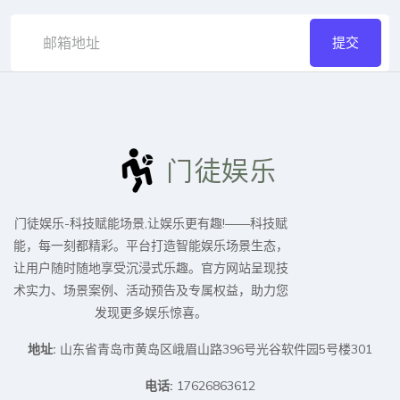
提交
门徒娱乐-科技赋能场景,让娱乐更有趣!——科技赋
能，每一刻都精彩。平台打造智能娱乐场景生态，
让用户随时随地享受沉浸式乐趣。官方网站呈现技
术实力、场景案例、活动预告及专属权益，助力您
发现更多娱乐惊喜。
地址:
山东省青岛市黄岛区峨眉山路396号光谷软件园5号楼301
电话:
17626863612