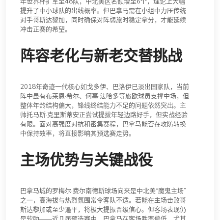
年世界杯扩军至48队，中北美区名额增至6个，理论上大幅
提升了中小球队的出线概率。但巴拿马需在小组中力压传统
对手哥斯达黎加，同时确保对阵弱旅时稳定拿分，才能延续
冲击正赛的希望。
阵容老化与新老交替挑战
2018年奇迹一代核心如戈多伊、巴洛伊已淡出国家队，当前
阵中虽有布莱恩·希尔、何塞·法哈多等旅欧球员支撑中场，但
整体年龄结构偏大，锋线终结能力不足的问题依然突出。主
帅托马斯·克里斯蒂安正尝试提拔年轻边路好手，但实战经验
有限。面对高强度对抗和密集赛程，巴拿马能否在攻防转换
中保持效率，将直接影响其预选赛走势。
主场优势与关键战役
巴拿马城的罗梅尔·费尔南德斯球场向来是中北美“魔鬼主场”
之一，高海拔与热烈氛围常令客队不适。若能在主场击败哥
斯达黎加或至少逼平，将极大提振晋级信心。但客场表现仍
是软肋——近几届预选赛中，巴拿马在客场胜率偏低，尤其