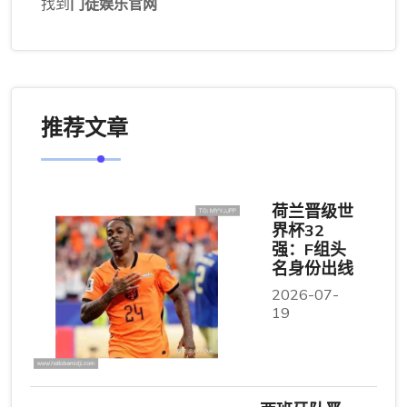
找到
门徒娱乐官网
推荐文章
荷兰晋级世
界杯32
强：F组头
名身份出线
2026-07-
19