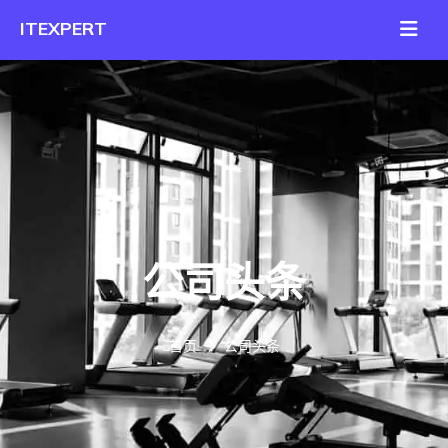
公司头条
首页
公司头条