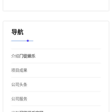
导航
介绍
门徒娱乐
项目成果
公司头条
公司服务