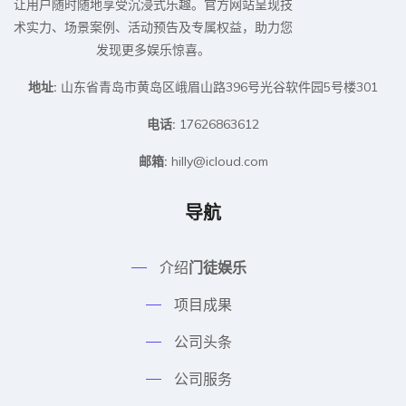
让用户随时随地享受沉浸式乐趣。官方网站呈现技
术实力、场景案例、活动预告及专属权益，助力您
发现更多娱乐惊喜。
地址:
山东省青岛市黄岛区峨眉山路396号光谷软件园5号楼301
电话:
17626863612
邮箱:
hilly@icloud.com
导航
介绍
门徒娱乐
项目成果
公司头条
公司服务