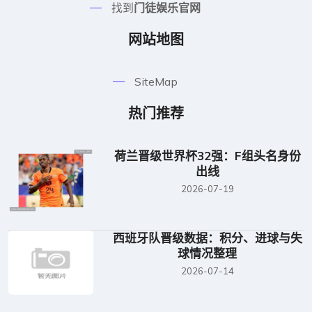
找到
门徒娱乐官网
网站地图
SiteMap
热门推荐
荷兰晋级世界杯32强：F组头名身份
出线
2026-07-19
西班牙队晋级数据：积分、进球与失
球情况整理
2026-07-14