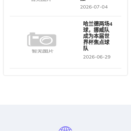
2026-07-04
哈兰德两场4
球，挪威队
成为本届世
界杯焦点球
队
2026-06-29