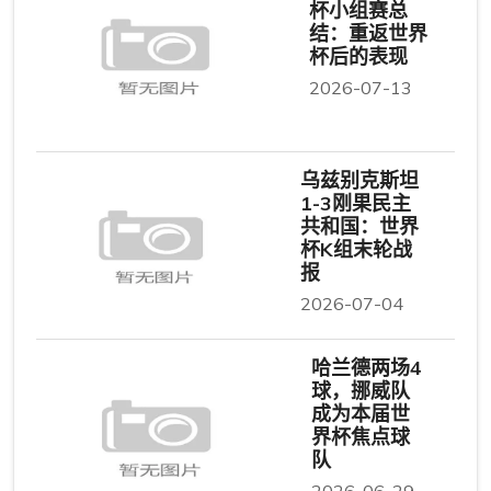
杯小组赛总
结：重返世界
杯后的表现
2026-07-13
乌兹别克斯坦
1-3刚果民主
共和国：世界
杯K组末轮战
报
2026-07-04
哈兰德两场4
球，挪威队
成为本届世
界杯焦点球
队