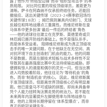
露了他作为“终结型边锋”而非“组织型攻击手”的本
质局限。 对比同位置的现役顶级球员，差距更为
清晰。萨卡在阿森纳不仅承担终结任务，还能回
撤接应、送出关键传球（2023-24赛季欧冠场均
关键传球1.8次）；姆巴佩则兼具内切射门、无球
反越位和阵地战爆点三重属性。而维尼修斯在皇
马体系中更多扮演“最后一传后的终结者”角色
——他的进球往往建立在克罗斯、莫德里奇或贝
林厄姆已撕开防线的基础上。他不是强队杀手，
而是体系受益者。 阻碍维尼修斯成为真正顶级攻
击手的唯一关键问题，在于他缺乏在无空间、高
对抗环境下自主创造射门机会的能力。他的问题
不是数据，而是左脚技术短板与战术多样性不足
导致其在最高强度比赛中无法持续输出威胁。即
便拥有惊人的速度和偶尔的灵光一闪，但当比赛
进入均势胶着阶段，他往往沦为“等待机会”的角
色，而非“制造机会”的核心。 因此，维尼修斯属
于准顶级球员，但距离世界顶级核心仍有明显差
距。他已是皇马不可或缺的拼图，却尚未具备单
凭个人能力扭转淘汰赛走势的统治力。若不能在
未来两年内显著提升左脚使用率与阵地战参与
度，他的上限将长期停留在“体系型爆点”，而非
真正的欧冠关键先生。