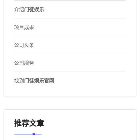
介绍
门徒娱乐
项目成果
公司头条
公司服务
找到
门徒娱乐官网
推荐文章