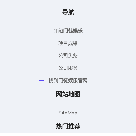
导航
介绍
门徒娱乐
项目成果
公司头条
公司服务
找到
门徒娱乐官网
网站地图
SiteMap
热门推荐