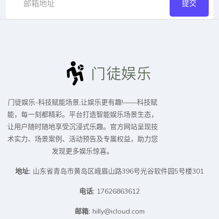
提交
门徒娱乐-科技赋能场景,让娱乐更有趣!——科技赋
能，每一刻都精彩。平台打造智能娱乐场景生态，
让用户随时随地享受沉浸式乐趣。官方网站呈现技
术实力、场景案例、活动预告及专属权益，助力您
发现更多娱乐惊喜。
地址:
山东省青岛市黄岛区峨眉山路396号光谷软件园5号楼301
电话:
17626863612
邮箱:
hilly@icloud.com