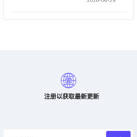
2026-06-29
注册以获取最新更新