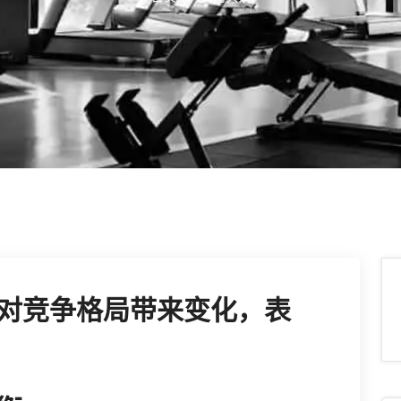
对竞争格局带来变化，表