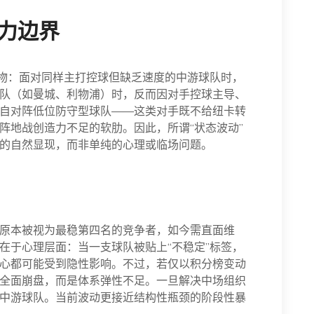
力边界
产物：面对同样主打控球但缺乏速度的中游球队时，
队（如曼城、利物浦）时，反而因对手控球主导、
自对阵低位防守型球队——这类对手既不给纽卡转
阵地战创造力不足的软肋。因此，所谓“状态波动”
的自然显现，而非单纯的心理或临场问题。
原本被视为最稳第四名的竞争者，如今需直面维
在于心理层面：当一支球队被贴上“不稳定”标签，
心都可能受到隐性影响。不过，若仅以积分榜变动
全面崩盘，而是体系弹性不足。一旦解决中场组织
中游球队。当前波动更接近结构性瓶颈的阶段性暴