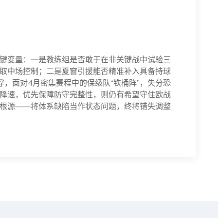
键变量：一是教练组是否敢于在非关键战中试验三
取中场控制；二是夏窗引援能否精准补入具备持球
撑，面对4月密集赛程中的保级队“铁桶阵”，失分恐
降速，优先保障防守完整性，则仍有希望守住欧战
根源——将体系缺陷当作状态问题，终将错失调整