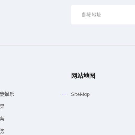
网站地图
徒娱乐
SiteMap
果
条
务