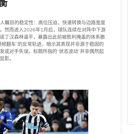
衡
出令人瞩目的稳定性：高位压迫、快速转换与边路宽度
。然而进入2026年1月后，球队连续在对阵中下游
诺丁汉森林逼平，暴露出此前被胜利掩盖的体系脆
频频翻车”的反常轨迹，暗示其表现并非源于稳固的
发或对手失误。标题所指的“状态波动”并非偶然起
显影。