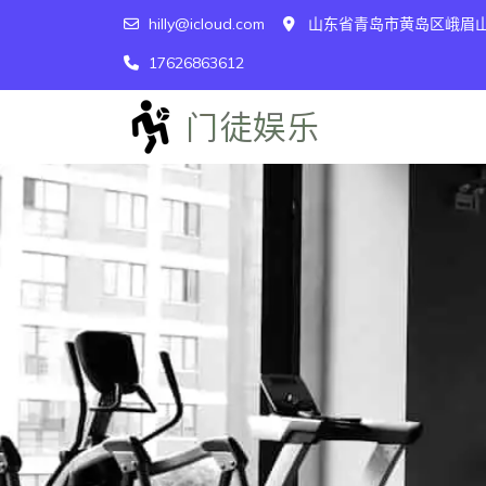
hilly@icloud.com
山东省青岛市黄岛区峨眉山路
17626863612