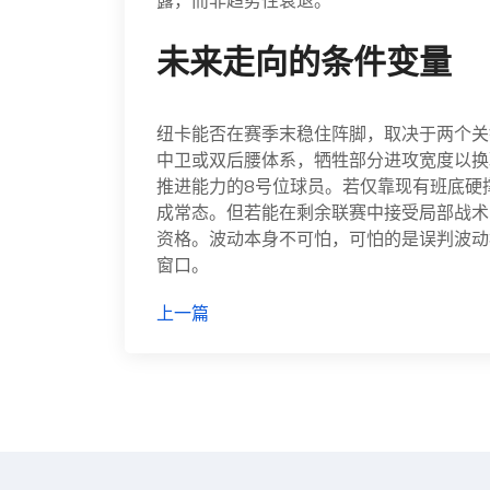
露，而非趋势性衰退。
未来走向的条件变量
纽卡能否在赛季末稳住阵脚，取决于两个关
中卫或双后腰体系，牺牲部分进攻宽度以换
推进能力的8号位球员。若仅靠现有班底硬
成常态。但若能在剩余联赛中接受局部战术
资格。波动本身不可怕，可怕的是误判波动
窗口。
上一篇