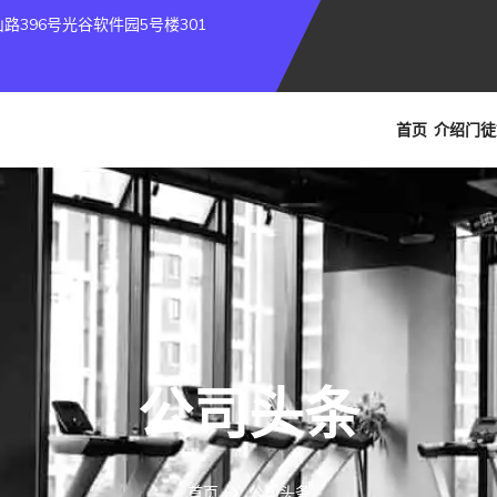
396号光谷软件园5号楼301
首页
介绍
门徒
公司头条
首页
公司头条