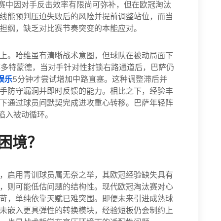
联赛中因对手反击效率有限尚可弥补，但在欧冠淘汰
线能预判压迫失败后的风险并提前调整站位，而当
担纲，缺乏对比赛节奏突变的本能应对。
上。哈维虽有清晰战术意图，但球队在被动局面下
对阵多特蒙德，当对手针对性封锁右路通道后，巴萨仍
娱乐
5分钟才尝试增加中路直塞。这种调整滞后并
手防守漏洞并即时反馈的能力。相比之下，经验丰
下通过球员间默契完成进攻重心转移。巴萨年轻阵
段陷入被动循环。
困境？
，启用青训球员属无奈之举，其欧冠经验缺失具有
，则可能低估问题的结构性。现代欧冠淘汰赛对心
苛，单纯依靠天赋已难突围。即便未来引进成熟球
未嵌入更具弹性的转换模块，经验短板仍会制约上