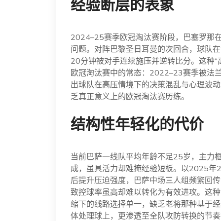
经验断层的表象
2024–25赛季欧冠淘汰赛阶段，巴塞罗
问题。对阵巴黎圣日耳曼的次回合，球队在
20分钟被对手连续施压并逆转比分。这种
欧冠淘汰赛中的常态：2022–23赛季被法
出球队在高压情境下的决策混乱与心理波动
乏真正意义上的欧冠淘汰赛历练。
结构性年轻化的代价
当前巴萨一线队平均年龄不足25岁，主力框
成，虽具活力却难掩经验短板。以2025年
后提升压迫强度，巴萨中场三人组频繁回传
致控球率虽高却难以转化为有效进攻。这种
缩下的线路选择单一，缺乏老将那种基于经
体处理球上，更渗透至全队攻防转换的节奏