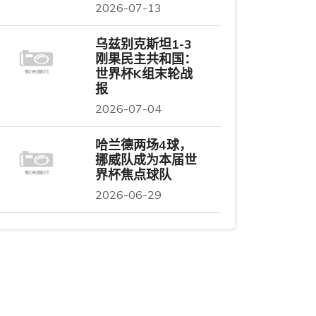
2026-07-13
乌兹别克斯坦1-3
刚果民主共和国：
世界杯K组末轮战
报
2026-07-04
哈兰德两场4球，
挪威队成为本届世
界杯焦点球队
2026-06-29