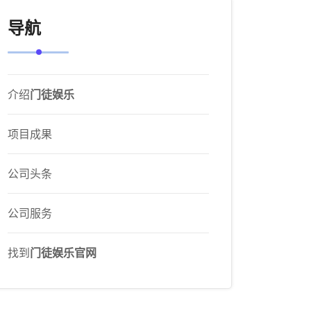
导航
介绍
门徒娱乐
项目成果
公司头条
公司服务
找到
门徒娱乐官网